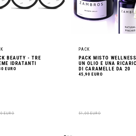
VISUALIZZA IL PRODOTTO
VISUALIZZA IL PRODOTT
CK
PACK
CK BEAUTY - TRE
PACK MISTO WELLNESS
EME IDRATANTI
UN OLIO E UNA RICARI
DI CARAMELLE DA 20
30 EURO
45,90 EURO
00 EURO
51,00 EURO