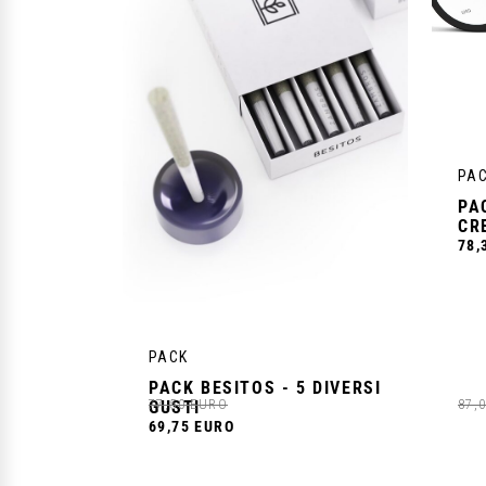
PA
PA
CR
78,
VISUALIZZA IL PRODOTTO
PACK
PACK BESITOS - 5 DIVERSI
77,50 EURO
87,
GUSTI
69,75 EURO