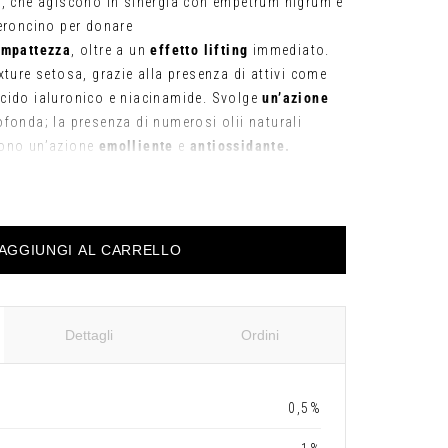
l, che agiscono in sinergia con empetrum nigrum e
peroncino per donare
ompattezza
, oltre a un
effetto lifting
immediato.
xture setosa, grazie alla presenza di attivi come
cido ialuronico e niacinamide. Svolge
un’azione
fonda; la presenza di numerosi olii naturali
gono un’azione
emolliente
e
antiossidante.
AGGIUNGI AL CARRELLO
Dettagli
Ordini
0,5%