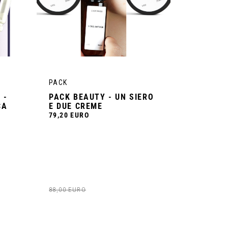
O
VISUALIZZA IL PRODOTTO
VISUA
PACK
PACK
 -
PACK BEAUTY - UN SIERO
PACK FI
CA
E DUE CREME
INFIORE
TRINCI
79,20 EURO
31,50 EU
88,00 EURO
35,00 EUR