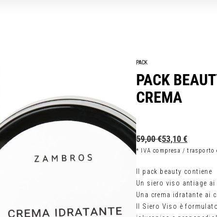
PACK
PACK BEAUTY
CREMA
Il
Il
59,00
€
53,10
€
prezzo
prezzo
* IVA compresa / trasporto
originale
attuale
era:
è:
Il pack beauty contiene
59,00 €.
53,10 €.
Un siero viso antiage ai 
Una crema idratante ai cr
Il Siero Viso è formulat