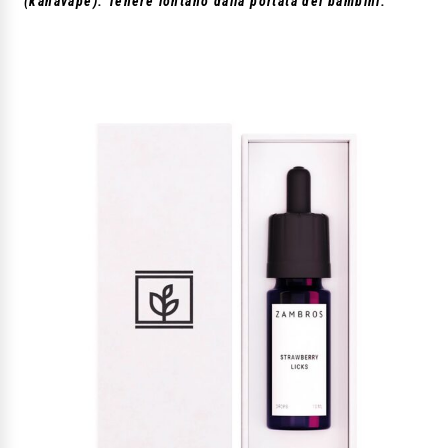
(kanavape). Tenere lontano dalla portata dei bambini.