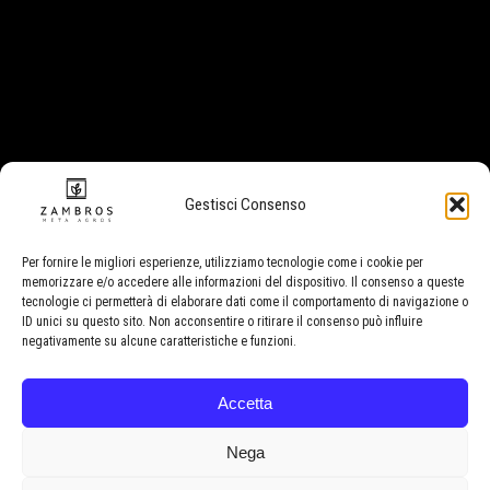
Erba legale CBD
Prerolls CBD
Olio CBD
Caramelle CBD
SEGUICI SU
Gestisci Consenso
Per fornire le migliori esperienze, utilizziamo tecnologie come i cookie per
memorizzare e/o accedere alle informazioni del dispositivo. Il consenso a queste
NEWSLETTER
tecnologie ci permetterà di elaborare dati come il comportamento di navigazione o
ID unici su questo sito. Non acconsentire o ritirare il consenso può influire
negativamente su alcune caratteristiche e funzioni.
Accetta
HO LETTO E ACCETTO LA
PRIVACY POLICY
Nega