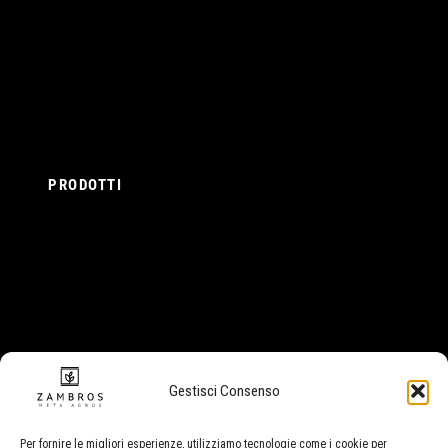
Termini e condizioni
Privacy Policy
Cookie Policy
Diritto di recesso
PRODOTTI
Erba legale CBD
Prerolls CBD
Olio CBD
Caramelle CBD
SEGUICI SU
Gestisci Consenso
Per fornire le migliori esperienze, utilizziamo tecnologie come i cookie per